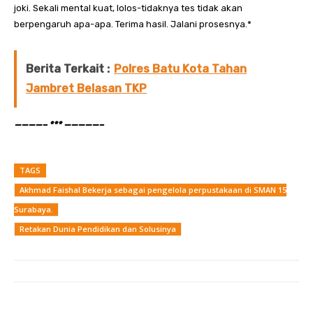
joki. Sekali mental kuat, lolos-tidaknya tes tidak akan
berpengaruh apa-apa. Terima hasil. Jalani prosesnya.*
Berita Terkait :
Polres Batu Kota Tahan
Jambret Belasan TKP
————– *** —————–
TAGS
Akhmad Faishal Bekerja sebagai pengelola perpustakaan di SMAN 15
Surabaya.
Retakan Dunia Pendidikan dan Solusinya