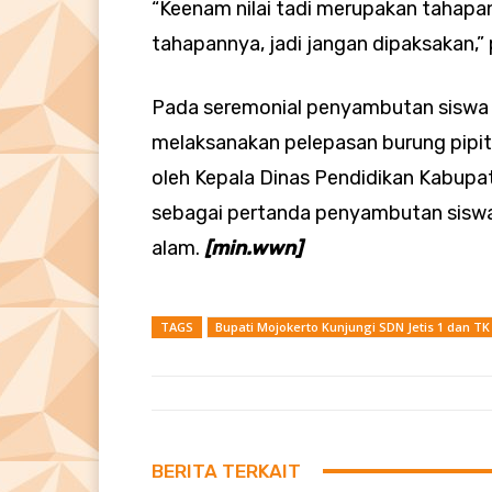
“Keenam nilai tadi merupakan tahapan 
tahapannya, jadi jangan dipaksakan,”
Pada seremonial penyambutan siswa ba
melaksanakan pelepasan burung pipit
oleh Kepala Dinas Pendidikan Kabupa
sebagai pertanda penyambutan sisw
alam.
[min.wwn]
TAGS
Bupati Mojokerto Kunjungi SDN Jetis 1 dan TK 
BERITA TERKAIT