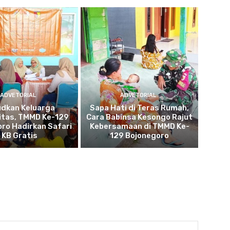
ADVETORIAL
ADVETORIAL
udkan Keluarga
Sapa Hati di Teras Rumah,
itas, TMMD Ke-129
Cara Babinsa Kesongo Rajut
ro Hadirkan Safari
Kebersamaan di TMMD Ke-
KB Gratis
129 Bojonegoro