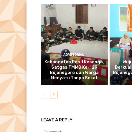
ADVETORIAL
Kehangatan Pos 1 Kesongo,
Wuj
Satgas TMMD Ke-129
Berkual
Bojonegoro dan Warga
Bojonego
Menyatu Tanpa Sekat
LEAVE A REPLY