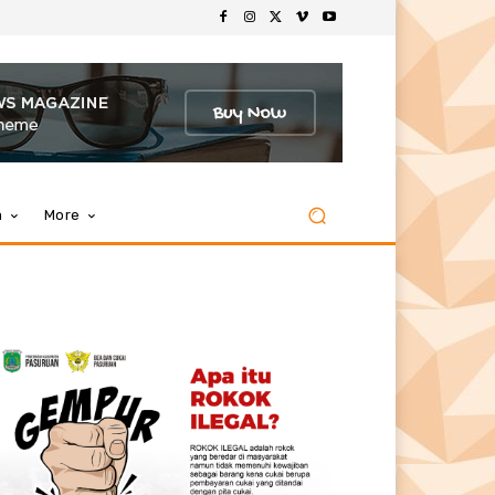
m
More