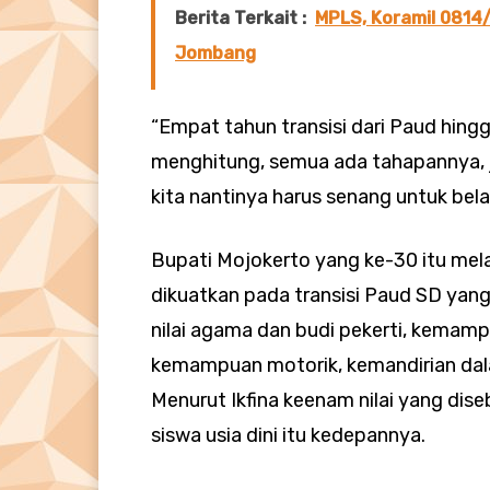
Berita Terkait :
MPLS, Koramil 0814
Jombang
“Empat tahun transisi dari Paud hing
menghitung, semua ada tahapannya, j
kita nantinya harus senang untuk belaj
Bupati Mojokerto yang ke-30 itu mela
dikuatkan pada transisi Paud SD yan
nilai agama dan budi pekerti, kemam
kemampuan motorik, kemandirian dala
Menurut Ikfina keenam nilai yang dis
siswa usia dini itu kedepannya.