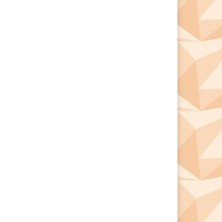
*
*
e: