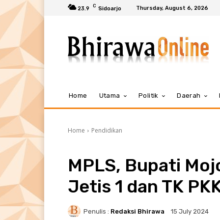
C
Thursday, August 6, 2026
23.9
Sidoarjo
Home
Utama
Politik
Daerah
Home
Pendidikan
MPLS, Bupati Moj
Jetis 1 dan TK PKK
Penulis :
Redaksi Bhirawa
15 July 2024