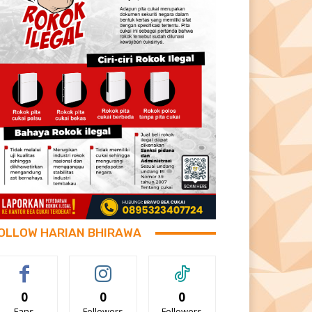
OLLOW HARIAN BHIRAWA
0
0
0
Fans
Followers
Followers