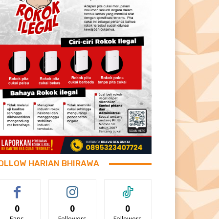
OLLOW HARIAN BHIRAWA
0
0
0
Fans
Followers
Followers