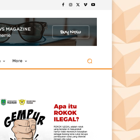
m
More