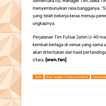
Sementara itu, Manager Tim Jawa Timu
menyembunyikan rasa bangganya. ”S
yang telah bekerja keras menuju pere
ungkapnya.
Perjalanan Tim Futsal Jatim U-40 ma
kembali berlaga di venue yang sama 
akan ditentukan dari hasil pertandi
Utara.
[wwn.fen]
TAGS
Bulu Tangkis Tembus Semifinal
Futsal Jat