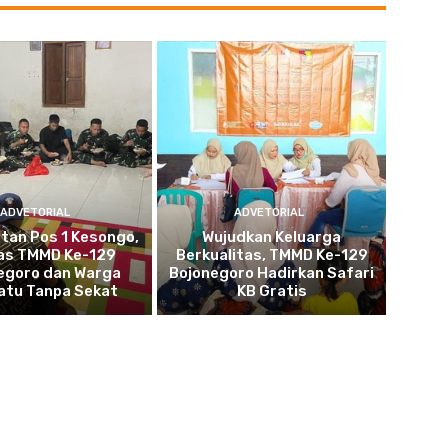
ADVETORIAL
ADVETORIAL
tan Pos 1 Kesongo,
Wujudkan Keluarga
as TMMD Ke-129
Berkualitas, TMMD Ke-129
egoro dan Warga
Bojonegoro Hadirkan Safari
atu Tanpa Sekat
KB Gratis