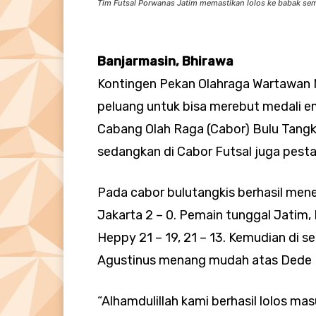
Tim Futsal Porwanas Jatim memastikan lolos ke babak sem
Banjarmasin, Bhirawa
Kontingen Pekan Olahraga Wartawan 
peluang untuk bisa merebut medali e
Cabang Olah Raga (Cabor) Bulu Tangk
sedangkan di Cabor Futsal juga pesta
Pada cabor bulutangkis berhasil men
Jakarta 2 – 0. Pemain tunggal Jatim
Heppy 21 – 19, 21 – 13. Kemudian di 
Agustinus menang mudah atas Dede He
“Alhamdulillah kami berhasil lolos mas