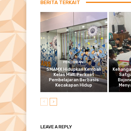
BERITA TERKAIT
PENDIDIKAN
SMAMX Hidupkan Kembali
Kehanga
Kelas Mall, Perkuat
Satg
Pembelajaran Berbasis
Bojon
Kecakapan Hidup
Meny
LEAVE A REPLY