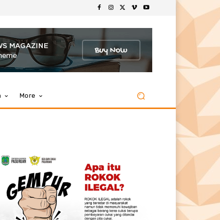
m
More