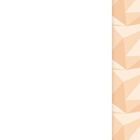
*
*
e: