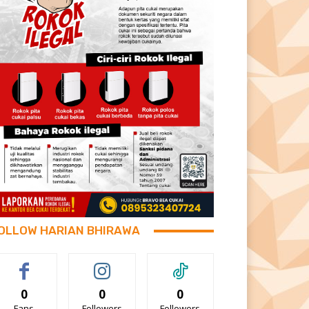
OLLOW HARIAN BHIRAWA
0
0
0
Fans
Followers
Followers