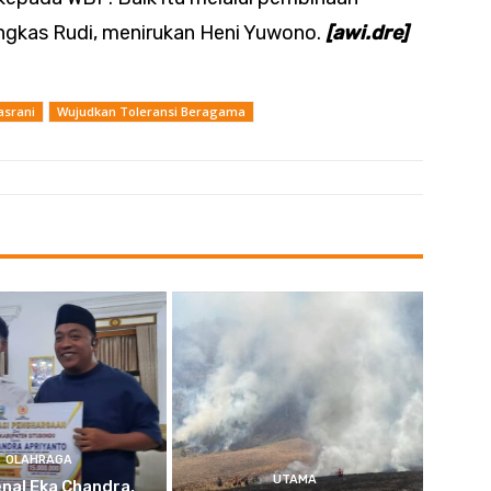
ngkas Rudi, menirukan Heni Yuwono.
[awi.dre]
asrani
Wujudkan Toleransi Beragama
OLAHRAGA
UTAMA
nal Eka Chandra,