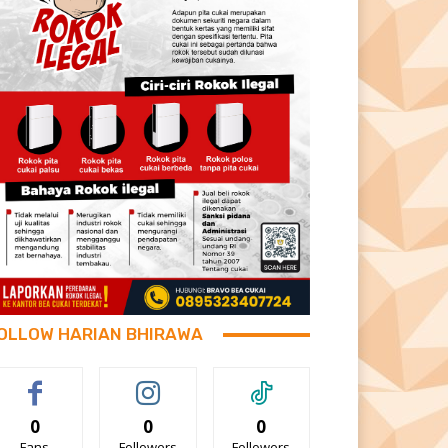
OLLOW HARIAN BHIRAWA
0
0
0
Fans
Followers
Followers