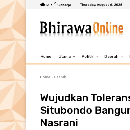
C
Thursday, August 6, 2026
31.7
Sidoarjo
Home
Utama
Politik
Daerah
Home
Daerah
Wujudkan Toleran
Situbondo Bangun
Nasrani