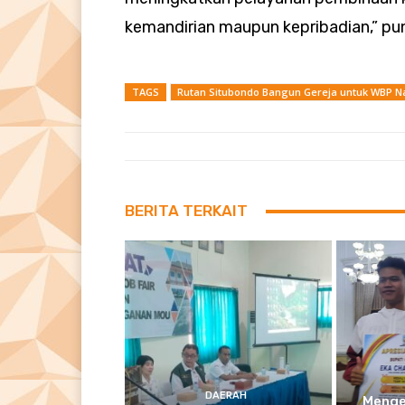
kemandirian maupun kepribadian,” pu
TAGS
Rutan Situbondo Bangun Gereja untuk WBP N
BERITA TERKAIT
DAERAH
Menge