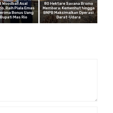
t Woodball Asal
80 Hektare Savana Bromo
o, Raih Piala Emas
Membara: Kemenhut hingga
Terima Bonus Uang
BNPB Maksimalkan Operasi
 Bupati Mas Rio
Darat-Udara
Name: