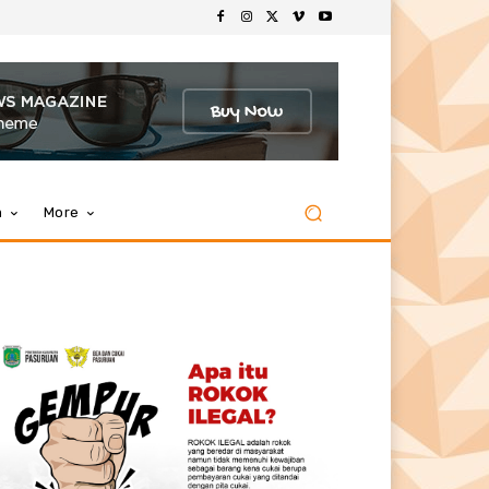
m
More