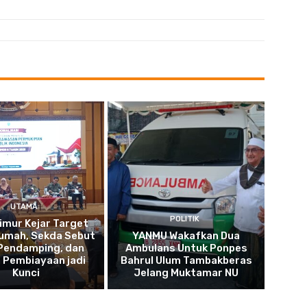
UTAMA
POLITIK
imur Kejar Target
umah, Sekda Sebut
YANMU Wakafkan Dua
 Pendamping, dan
Ambulans Untuk Ponpes
 Pembiayaan jadi
Bahrul Ulum Tambakberas
Kunci
Jelang Muktamar NU