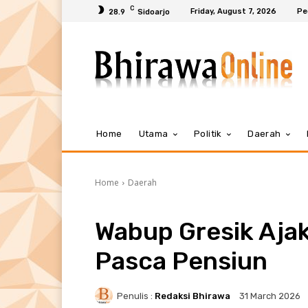
C
Friday, August 7, 2026
Pe
28.9
Sidoarjo
Home
Utama
Politik
Daerah
Home
Daerah
Wabup Gresik Aja
Pasca Pensiun
Penulis :
Redaksi Bhirawa
31 March 2026