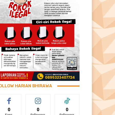
OLLOW HARIAN BHIRAWA
0
0
0
Fans
Followers
Followers