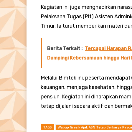
Kegiatan ini juga menghadirkan naras
Pelaksana Tugas (Plt) Asisten Admin
Timur. Ia turut memberikan materi d
Berita Terkait :
Tercapai Harapan R
Dampingi Kebersamaan hingga Hari
Melalui Bimtek ini, peserta mendapat
keuangan, menjaga kesehatan, hingg
pensiun. Kegiatan ini diharapkan ma
tetap dijalani secara aktif dan berma
TAGS
Wabup Gresik Ajak ASN Tetap Berkarya Pasca