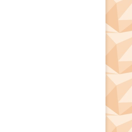
*
*
e: