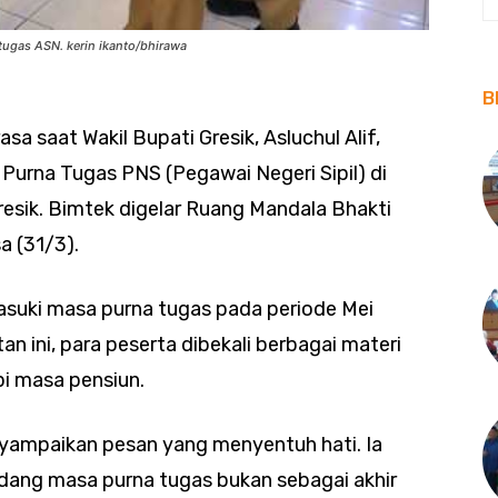
tugas ASN. kerin ikanto/bhirawa
B
 saat Wakil Bupati Gresik, Asluchul Alif,
urna Tugas PNS (Pegawai Negeri Sipil) di
sik. Bimtek digelar Ruang Mandala Bhakti
a (31/3).
uki masa purna tugas pada periode Mei
n ini, para peserta dibekali berbagai materi
i masa pensiun.
ampaikan pesan yang menyentuh hati. Ia
ang masa purna tugas bukan sebagai akhir