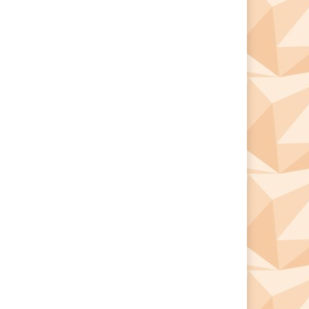
*
*
e: