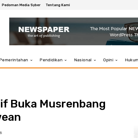
Pedoman Media Syber
Tentang Kami
Pemerintahan
Pendidikan
Nasional
Opini
Huku
lif Buka Musrenbang
wean
26