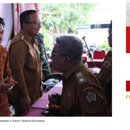
F
ean.n kerin ikanto/bhirawa.