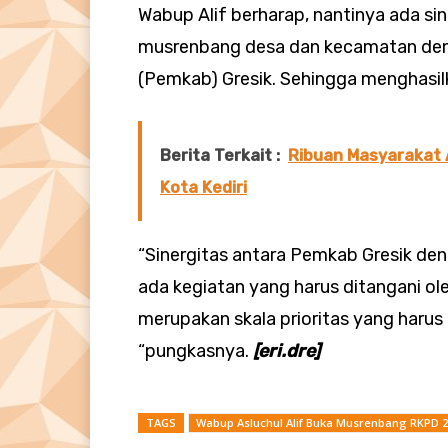
Wabup Alif berharap, nantinya ada sin
musrenbang desa dan kecamatan den
(Pemkab) Gresik. Sehingga menghasi
Berita Terkait :
Ribuan Masyarakat 
Kota Kediri
“Sinergitas antara Pemkab Gresik den
ada kegiatan yang harus ditangani o
merupakan skala prioritas yang haru
“pungkasnya.
[eri.dre]
TAGS
Wabup Asluchul Alif Buka Musrenbang RKPD 2