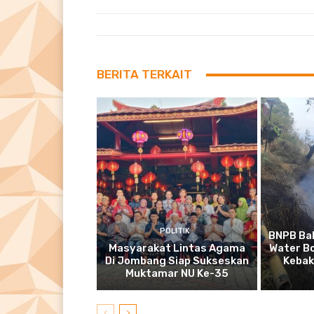
BERITA TERKAIT
POLITIK
BNPB Bak
Masyarakat Lintas Agama
Water B
Di Jombang Siap Sukseskan
Kebak
Muktamar NU Ke-35