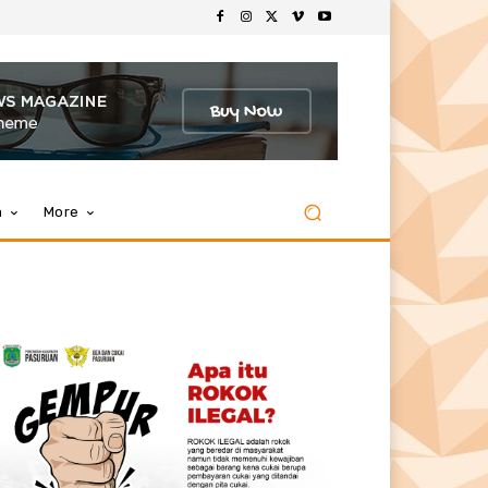
m
More