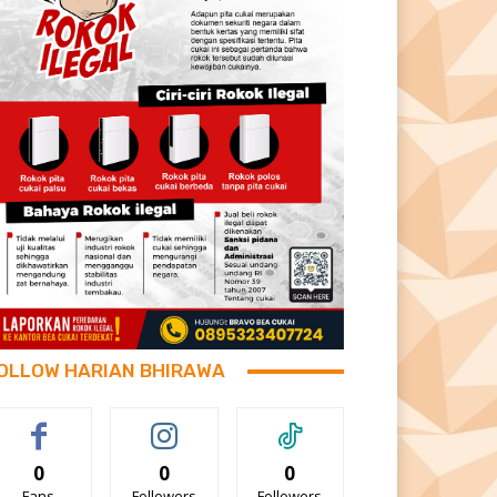
OLLOW HARIAN BHIRAWA
0
0
0
Fans
Followers
Followers