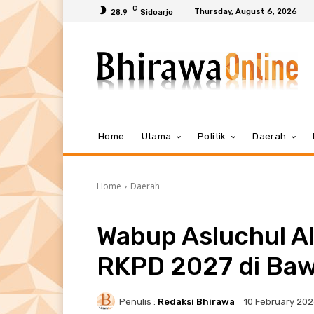
C
Thursday, August 6, 2026
28.9
Sidoarjo
Home
Utama
Politik
Daerah
Home
Daerah
Wabup Asluchul A
RKPD 2027 di Ba
Penulis :
Redaksi Bhirawa
10 February 20