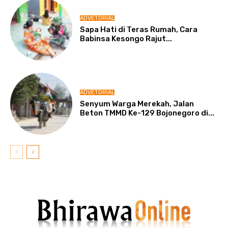
ADVETORIAL
Sapa Hati di Teras Rumah, Cara
Babinsa Kesongo Rajut...
ADVETORIAL
Senyum Warga Merekah, Jalan
Beton TMMD Ke-129 Bojonegoro di...