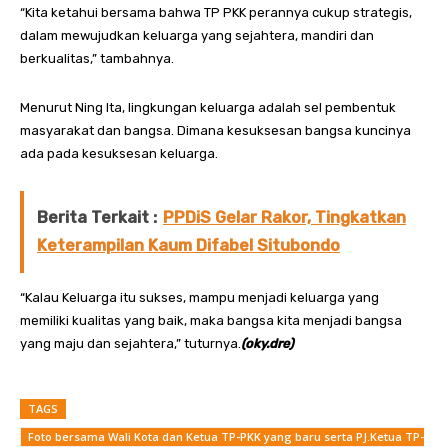
“Kita ketahui bersama bahwa TP PKK perannya cukup strategis,
dalam mewujudkan keluarga yang sejahtera, mandiri dan
berkualitas,” tambahnya.
Menurut Ning Ita, lingkungan keluarga adalah sel pembentuk
masyarakat dan bangsa. Dimana kesuksesan bangsa kuncinya
ada pada kesuksesan keluarga.
Berita Terkait :
PPDiS Gelar Rakor, Tingkatkan
Keterampilan Kaum Difabel Situbondo
“Kalau Keluarga itu sukses, mampu menjadi keluarga yang
memiliki kualitas yang baik, maka bangsa kita menjadi bangsa
yang maju dan sejahtera,” tuturnya.
(oky.dre)
TAGS
Foto bersama Wali Kota dan Ketua TP-PKK yang baru serta PJ.Ketua TP-