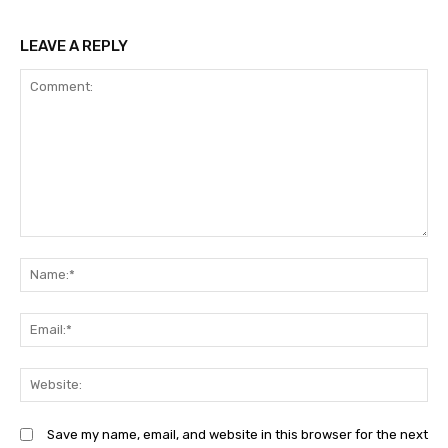
LEAVE A REPLY
Comment:
N
Em
We
Save my name, email, and website in this browser for the next