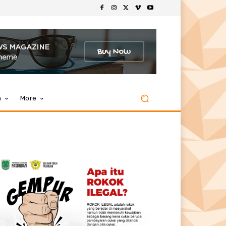
m
More