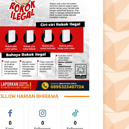
OLLOW HARIAN BHIRAWA
0
0
0
Fans
Followers
Followers