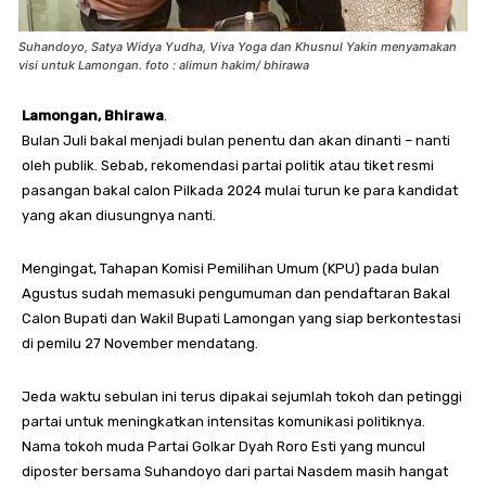
Suhandoyo, Satya Widya Yudha, Viva Yoga dan Khusnul Yakin menyamakan
visi untuk Lamongan. foto : alimun hakim/ bhirawa
Lamongan, Bhirawa
.
Bulan Juli bakal menjadi bulan penentu dan akan dinanti – nanti
oleh publik. Sebab, rekomendasi partai politik atau tiket resmi
pasangan bakal calon Pilkada 2024 mulai turun ke para kandidat
yang akan diusungnya nanti.
Mengingat, Tahapan Komisi Pemilihan Umum (KPU) pada bulan
Agustus sudah memasuki pengumuman dan pendaftaran Bakal
Calon Bupati dan Wakil Bupati Lamongan yang siap berkontestasi
di pemilu 27 November mendatang.
Jeda waktu sebulan ini terus dipakai sejumlah tokoh dan petinggi
partai untuk meningkatkan intensitas komunikasi politiknya.
Nama tokoh muda Partai Golkar Dyah Roro Esti yang muncul
diposter bersama Suhandoyo dari partai Nasdem masih hangat