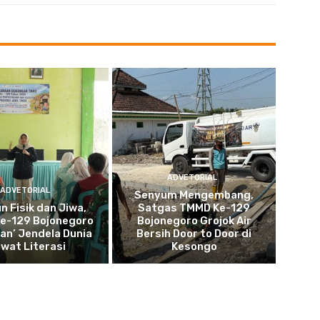
ADVETORIAL
ADVETORIAL
Senyum Mengembang,
n Fisik dan Jiwa,
Satgas TMMD Ke-129
e-129 Bojonegoro
Bojonegoro Grojok Air
kan’ Jendela Dunia
Bersih Door to Door di
wat Literasi
Kesongo