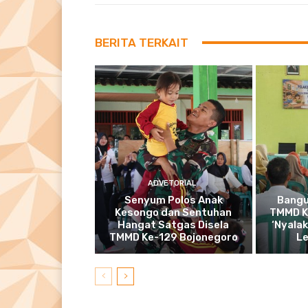
BERITA TERKAIT
ADVETORIAL
Senyum Polos Anak
Bangu
Kesongo dan Sentuhan
TMMD K
Hangat Satgas Disela
‘Nyala
TMMD Ke-129 Bojonegoro
Le