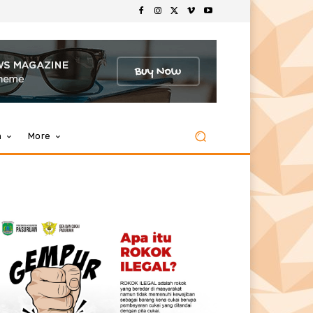
m
More