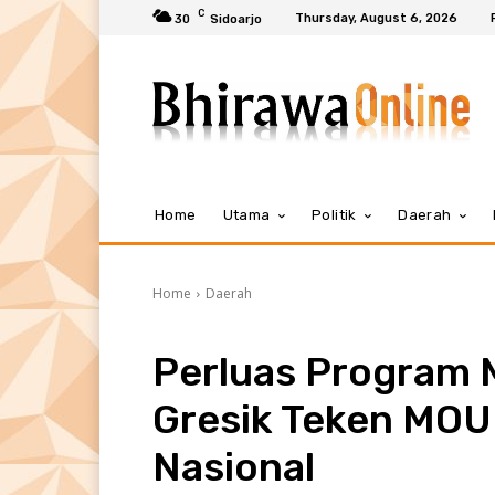
C
Thursday, August 6, 2026
30
Sidoarjo
Home
Utama
Politik
Daerah
Home
Daerah
Perluas Program 
Gresik Teken MO
Nasional