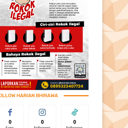
OLLOW HARIAN BHIRAWA
0
0
0
Fans
Followers
Followers