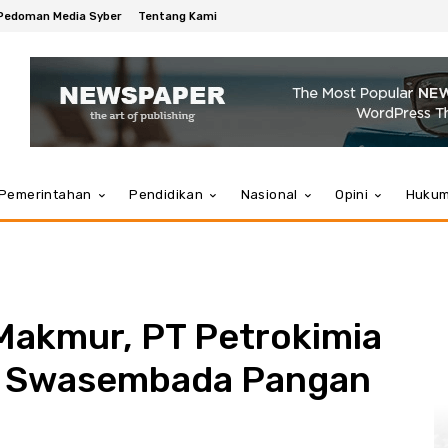
Pedoman Media Syber
Tentang Kami
Pemerintahan
Pendidikan
Nasional
Opini
Huku
Makmur, PT Petrokimia
U Swasembada Pangan