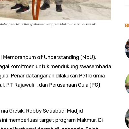
nandatangani Nota Kesepahaman Program Makmur 2025 di Gresik.
B
ni Memorandum of Understanding (MoU),
ebagai komitmen untuk mendukung swasembada
gula. Penandatanganan dilakukan Petrokimia
al, PT Rajawali I, dan Perusahaan Gula (PG)
ia Gresik, Robby Setiabudi Madjid
 ini memperluas target program Makmur. Di