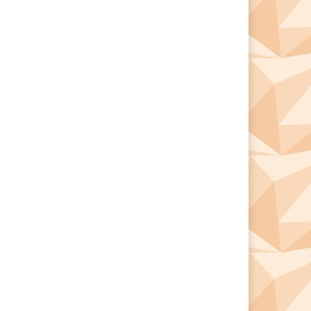
*
*
e: