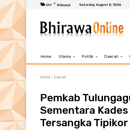
C
Saturday, August 8, 2026
29.1
Sidoarjo
Home
Utama
Politik
Daerah
Home
Daerah
Pemkab Tulungag
Sementara Kades 
Tersangka Tipikor