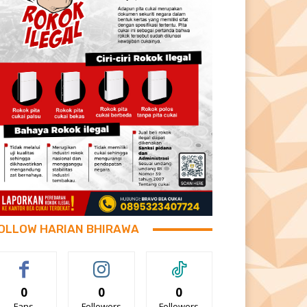
OLLOW HARIAN BHIRAWA
0
0
0
Fans
Followers
Followers