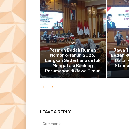
UTAMA
P
Permen Bedah Rumah
Jawa T
Nomor 6 Tahun 2026,
Bedah R
Langkah Sederhana untuk
Data,
Mengatasi Backlog
Skema
Perumahan di Jawa Timur
LEAVE A REPLY