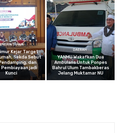
EMERINTAHAN
DAERAH
imur Kejar Target
umah, Sekda Sebut
YANMU Wakafkan Dua
 Pendamping, dan
Ambulans Untuk Ponpes
 Pembiayaan jadi
Bahrul Ulum Tambakberas
Kunci
Jelang Muktamar NU