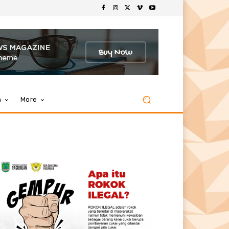
m
More