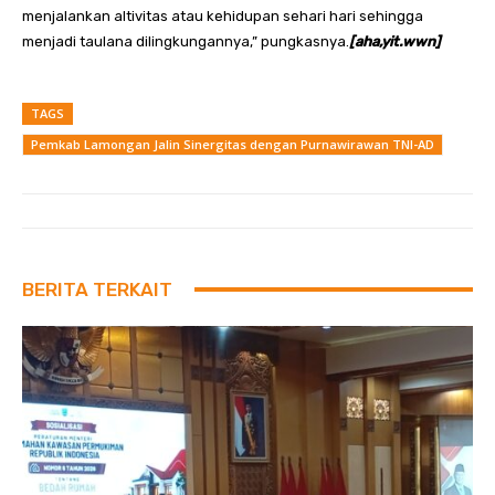
menjalankan altivitas atau kehidupan sehari hari sehingga
menjadi taulana dilingkungannya,” pungkasnya.
[aha,yit.wwn]
TAGS
Pemkab Lamongan Jalin Sinergitas dengan Purnawirawan TNI-AD
BERITA TERKAIT