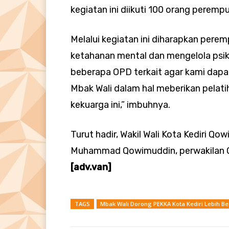
kegiatan ini diikuti 100 orang peremp
Melalui kegiatan ini diharapkan per
ketahanan mental dan mengelola psik
beberapa OPD terkait agar kami dapat
Mbak Wali dalam hal meberikan pela
kekuarga ini,” imbuhnya.
Turut hadir, Wakil Wali Kota Kediri Q
Muhammad Qowimuddin, perwakilan OP
[adv.van]
TAGS
Mbak Wali Dorong PEKKA Kota Kediri Lebih B