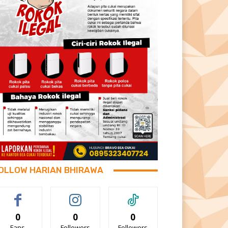
OLLOW HARIAN BHIRAWA
0
0
0
Fans
Followers
Followers