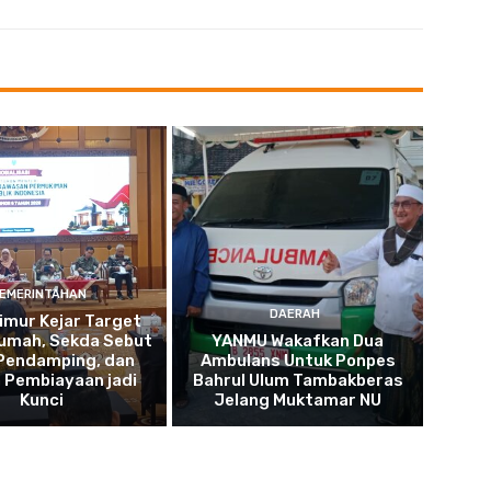
EMERINTAHAN
DAERAH
imur Kejar Target
umah, Sekda Sebut
YANMU Wakafkan Dua
 Pendamping, dan
Ambulans Untuk Ponpes
 Pembiayaan jadi
Bahrul Ulum Tambakberas
Kunci
Jelang Muktamar NU