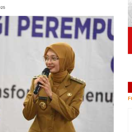
025
F