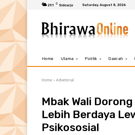
C
Saturday, August 8, 2026
29.1
Sidoarjo
Home
Utama
Politik
Daerah
Home
Advetorial
Mbak Wali Dorong
Lebih Berdaya Le
Psikososial