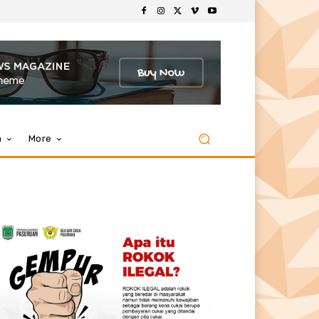
m
More