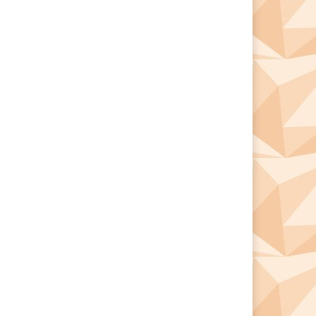
*
*
e: