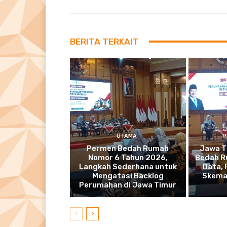
BERITA TERKAIT
UTAMA
P
Permen Bedah Rumah
Jawa T
Nomor 6 Tahun 2026,
Bedah R
Langkah Sederhana untuk
Data,
Mengatasi Backlog
Skema
Perumahan di Jawa Timur