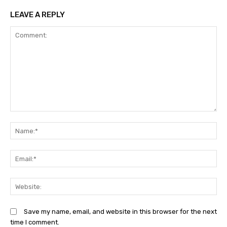
LEAVE A REPLY
Comment:
N
Em
We
Save my name, email, and website in this browser for the next
time I comment.