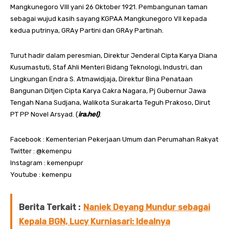
Mangkunegoro VIII yani 26 Oktober 1921. Pembangunan taman
sebagai wujud kasih sayang KGPAA Mangkunegoro VII kepada
kedua putrinya, GRAy Partini dan GRAy Partinah.
Turut hadir dalam peresmian, Direktur Jenderal Cipta Karya Diana
Kusumastuti, Staf Ahli Menteri Bidang Teknologi, Industri, dan
Lingkungan Endra S. Atmawidjaja, Direktur Bina Penataan
Bangunan Ditjen Cipta Karya Cakra Nagara, Pj Gubernur Jawa
Tengah Nana Sudjana, Walikota Surakarta Teguh Prakoso, Dirut
PT PP Novel Arsyad. (
ira.hel)
.
Facebook : Kementerian Pekerjaan Umum dan Perumahan Rakyat
Twitter : @kemenpu
Instagram : kemenpupr
Youtube : kemenpu
Berita Terkait :
Naniek Deyang Mundur sebagai
Kepala BGN, Lucy Kurniasari: Idealnya