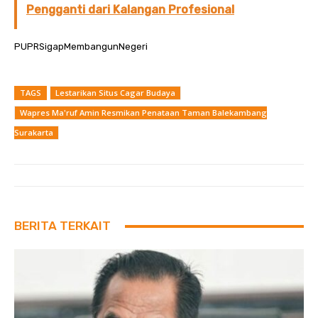
Pengganti dari Kalangan Profesional
PUPRSigapMembangunNegeri
TAGS
Lestarikan Situs Cagar Budaya
Wapres Ma'ruf Amin Resmikan Penataan Taman Balekambang
Surakarta
BERITA TERKAIT