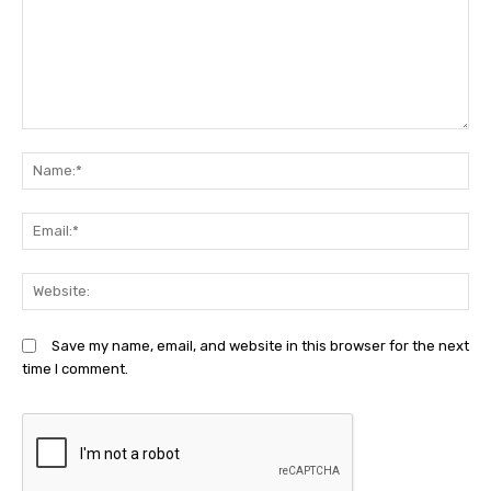
Comment:
N
Em
We
Save my name, email, and website in this browser for the next
time I comment.