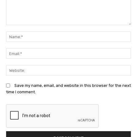
Comment:
N
Em
We
Save my name, email, and website in this browser for the next
time I comment.