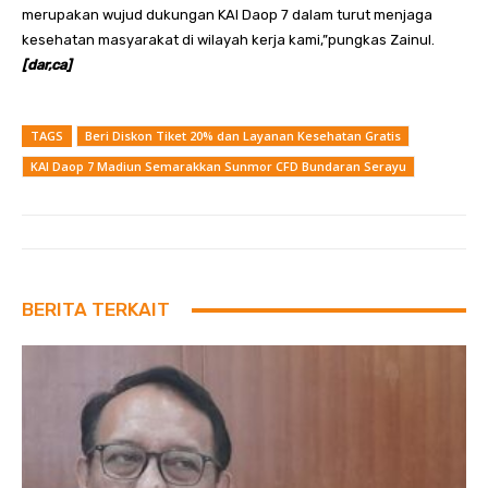
merupakan wujud dukungan KAI Daop 7 dalam turut menjaga
kesehatan masyarakat di wilayah kerja kami,”pungkas Zainul.
[dar,ca]
TAGS
Beri Diskon Tiket 20% dan Layanan Kesehatan Gratis
KAI Daop 7 Madiun Semarakkan Sunmor CFD Bundaran Serayu
BERITA TERKAIT