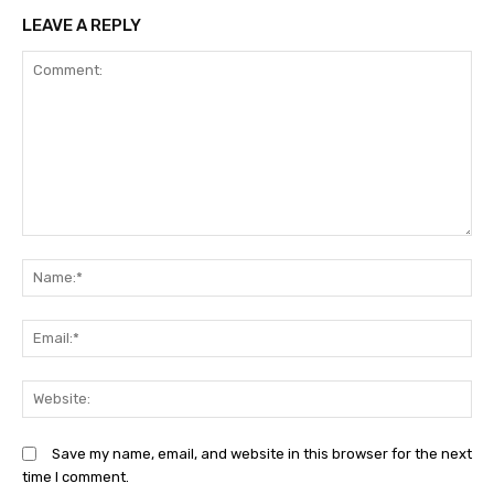
LEAVE A REPLY
Comment:
N
Em
We
Save my name, email, and website in this browser for the next
time I comment.