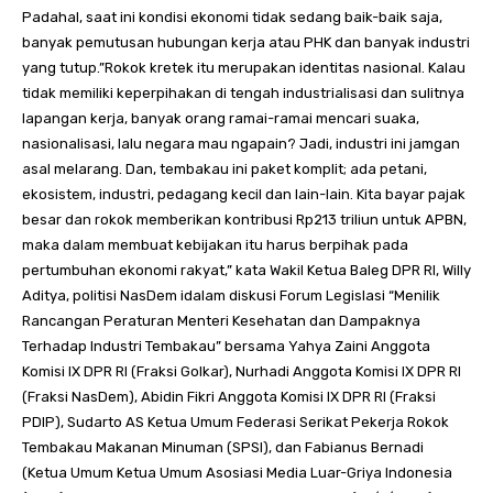
Padahal, saat ini kondisi ekonomi tidak sedang baik-baik saja,
banyak pemutusan hubungan kerja atau PHK dan banyak industri
yang tutup.”Rokok kretek itu merupakan identitas nasional. Kalau
tidak memiliki keperpihakan di tengah industrialisasi dan sulitnya
lapangan kerja, banyak orang ramai-ramai mencari suaka,
nasionalisasi, lalu negara mau ngapain? Jadi, industri ini jamgan
asal melarang. Dan, tembakau ini paket komplit; ada petani,
ekosistem, industri, pedagang kecil dan lain-lain. Kita bayar pajak
besar dan rokok memberikan kontribusi Rp213 triliun untuk APBN,
maka dalam membuat kebijakan itu harus berpihak pada
pertumbuhan ekonomi rakyat,” kata Wakil Ketua Baleg DPR RI, Willy
Aditya, politisi NasDem idalam diskusi Forum Legislasi “Menilik
Rancangan Peraturan Menteri Kesehatan dan Dampaknya
Terhadap Industri Tembakau” bersama Yahya Zaini Anggota
Komisi IX DPR RI (Fraksi Golkar), Nurhadi Anggota Komisi IX DPR RI
(Fraksi NasDem), Abidin Fikri Anggota Komisi IX DPR RI (Fraksi
PDIP), Sudarto AS Ketua Umum Federasi Serikat Pekerja Rokok
Tembakau Makanan Minuman (SPSI), dan Fabianus Bernadi
(Ketua Umum Ketua Umum Asosiasi Media Luar-Griya Indonesia