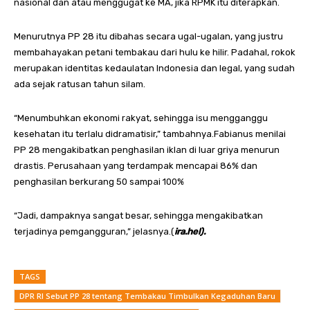
nasional dan atau menggugat ke MA, jika RPMK itu diterapkan.
Menurutnya PP 28 itu dibahas secara ugal-ugalan, yang justru
membahayakan petani tembakau dari hulu ke hilir. Padahal, rokok
merupakan identitas kedaulatan Indonesia dan legal, yang sudah
ada sejak ratusan tahun silam.
“Menumbuhkan ekonomi rakyat, sehingga isu mengganggu
kesehatan itu terlalu didramatisir,” tambahnya.Fabianus menilai
PP 28 mengakibatkan penghasilan iklan di luar griya menurun
drastis. Perusahaan yang terdampak mencapai 86% dan
penghasilan berkurang 50 sampai 100%
“Jadi, dampaknya sangat besar, sehingga mengakibatkan
terjadinya pemgangguran,” jelasnya.(
ira.hel).
TAGS
DPR RI Sebut PP 28 tentang Tembakau Timbulkan Kegaduhan Baru