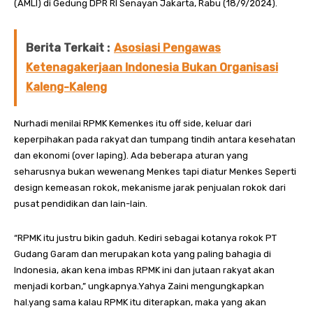
(AMLI) di Gedung DPR RI Senayan Jakarta, Rabu (18/9/2024).
Berita Terkait :
Asosiasi Pengawas
Ketenagakerjaan Indonesia Bukan Organisasi
Kaleng-Kaleng
Nurhadi menilai RPMK Kemenkes itu off side, keluar dari
keperpihakan pada rakyat dan tumpang tindih antara kesehatan
dan ekonomi (over laping). Ada beberapa aturan yang
seharusnya bukan wewenang Menkes tapi diatur Menkes Seperti
design kemeasan rokok, mekanisme jarak penjualan rokok dari
pusat pendidikan dan lain-lain.
“RPMK itu justru bikin gaduh. Kediri sebagai kotanya rokok PT
Gudang Garam dan merupakan kota yang paling bahagia di
Indonesia, akan kena imbas RPMK ini dan jutaan rakyat akan
menjadi korban,” ungkapnya.Yahya Zaini mengungkapkan
hal.yang sama kalau RPMK itu diterapkan, maka yang akan