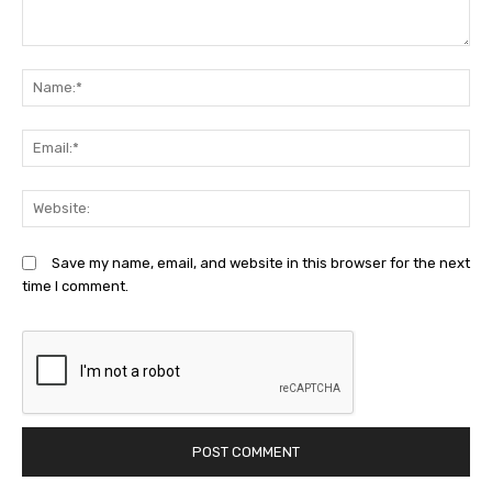
Comment:
N
Em
We
Save my name, email, and website in this browser for the next
time I comment.