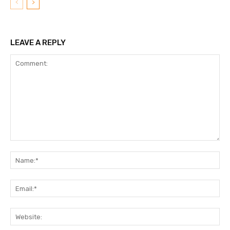
LEAVE A REPLY
Comment:
N
Em
We