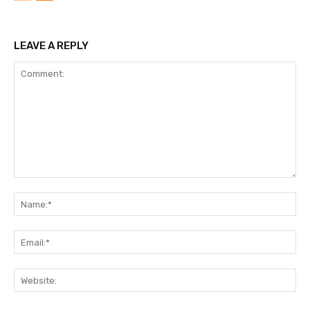
LEAVE A REPLY
Comment:
N
Em
We