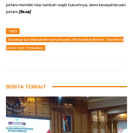
petani memiliki nilai tambah wajib hukumnya, demi kesejahteraan
petani.
[lis.ca]
TAGS
Bacabup Gus Mamak Bersama Bupati LIRA Sepakat Benahi Tata Kelola
Garam dan Tembakau
BERITA TERKAIT