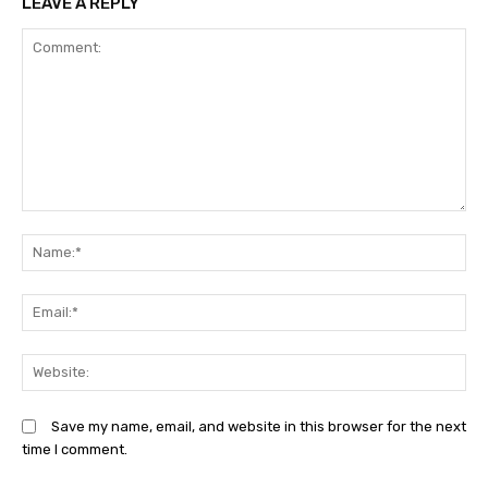
LEAVE A REPLY
Comment:
N
Em
We
Save my name, email, and website in this browser for the next
time I comment.