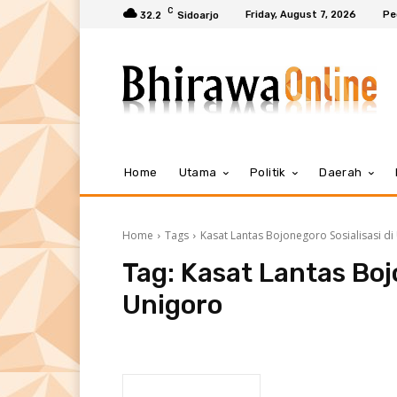
C
Friday, August 7, 2026
Pe
32.2
Sidoarjo
Home
Utama
Politik
Daerah
Home
Tags
Kasat Lantas Bojonegoro Sosialisasi di
Tag:
Kasat Lantas Bojo
Unigoro