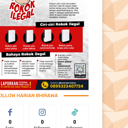
OLLOW HARIAN BHIRAWA
0
0
0
Fans
Followers
Followers