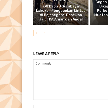
EKONOMI
Cegah 
KAI Daop 8 Surabaya
Dika
Lakukan Pengecekan Lintas
Perke
di Bojonegoro, Pastikan
Muatan 
Jalur KA Aman dan Andal
LEAVE A REPLY
Comment: