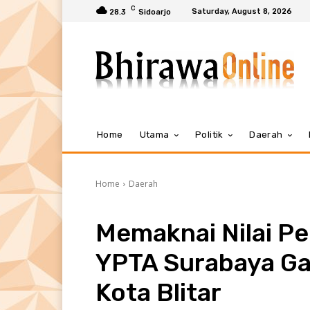
C
Saturday, August 8, 2026
28.3
Sidoarjo
Home
Utama
Politik
Daerah
Home
Daerah
Memaknai Nilai P
YPTA Surabaya Gal
Kota Blitar