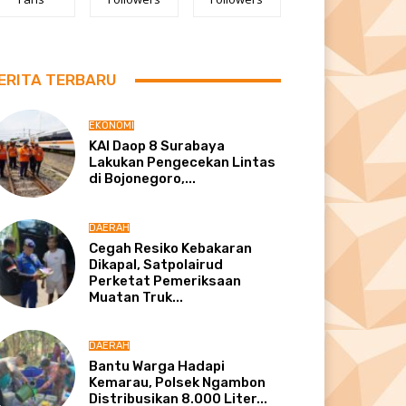
ERITA TERBARU
EKONOMI
KAI Daop 8 Surabaya
Lakukan Pengecekan Lintas
di Bojonegoro,...
DAERAH
Cegah Resiko Kebakaran
Dikapal, Satpolairud
Perketat Pemeriksaan
Muatan Truk...
DAERAH
Bantu Warga Hadapi
Kemarau, Polsek Ngambon
Distribusikan 8.000 Liter...