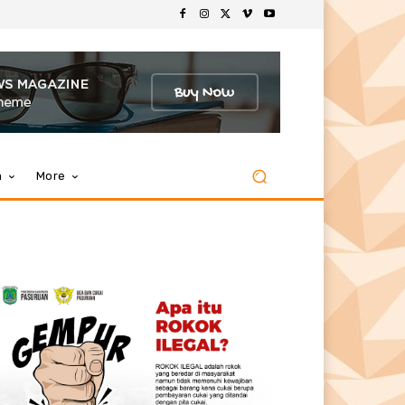
m
More