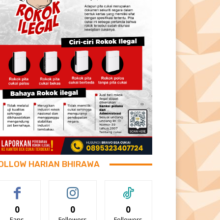
OLLOW HARIAN BHIRAWA
0
0
0
Fans
Followers
Followers