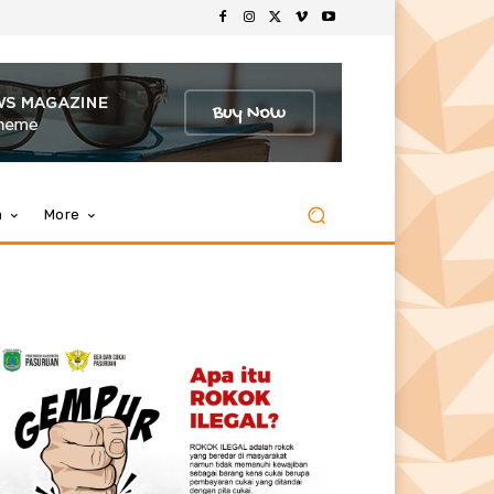
m
More