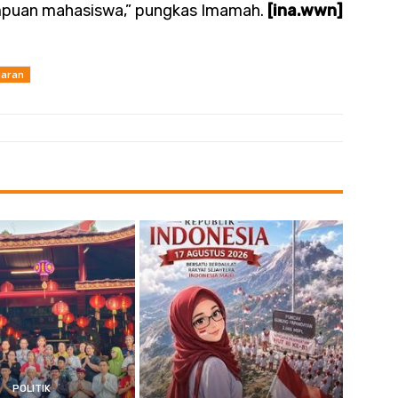
ampuan mahasiswa,” pungkas Imamah.
[ina.wwn]
jaran
POLITIK